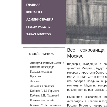
ГЛАВНАЯ
КОНТАКТЫ
АДМИНИСТРАЦИЯ
РЕЖИМ РАБОТЫ
ЗАКАЗ БИЛЕТОВ
Все сокровища
МУЗЕЙ-КВАРТИРА
Москве
Антицеллюлитный массаж в
Шедевры, входящие в со
Нижнем Новгороде
династии Медичи , будут 
Большая столовая
которая откроется в Одност
Буфетная
мая 2011 года. Эта выставк
Детская
что соберёт воедино в р
Домашняя столовая
коллекцию Медичи, котор
рассеянной по разным выст
Кабинет А. М. Горького
Кабинет Е.П. Пешковой
Нынешняя экспозиция п
Комната для гостей
литературы в Италии и год
Комната М. А. Волжиной
России. Рядом с портрета