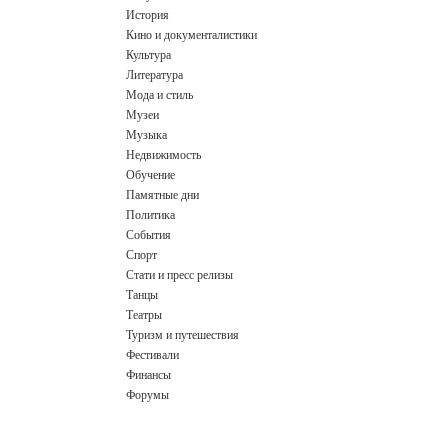
История
Кино и документалистики
Культура
Литература
Мода и стиль
Музеи
Музыка
Недвижимость
Обучение
Памятные дни
Политика
События
Спорт
Стати и пресс релизы
Танцы
Театры
Туризм и путешествия
Фестивали
Финансы
Форумы