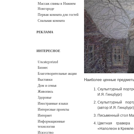
Массаж спины в Нижнем
Новгороде
Первая комната для гостей
Спальная комната
РЕКЛАМА
ИНТЕРЕСНОЕ
Uncategorized
Бизнес
Благотворительные акции
Выставки
Наиболее ценные предметы
Дом и семья
Скульптурный портре
Живопись
И.Я. Гинцбург)
Здоровье
Скульптурный порт
Иностранные языки
(автор И.Я. Гинцбург)
Интересные проекты
Интернет
Письменный стол Мак
Информационные
Цветная гравюра 
технологии
«Наполеон в Кремле
Искусство