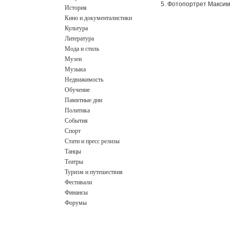
Фотопортрет Максим
История
Кино и документалистики
Культура
Литература
Мода и стиль
Музеи
Музыка
Недвижимость
Обучение
Памятные дни
Политика
События
Спорт
Стати и пресс релизы
Танцы
Театры
Туризм и путешествия
Фестивали
Финансы
Форумы