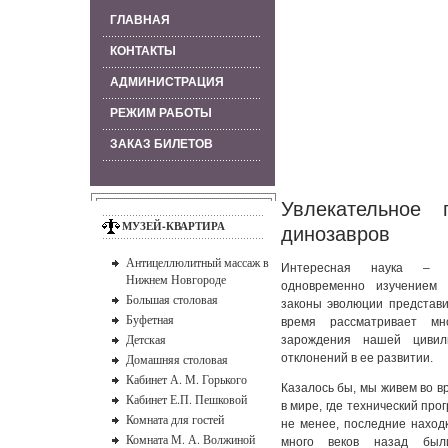
ГЛАВНАЯ
КОНТАКТЫ
АДМИНИСТРАЦИЯ
РЕЖИМ РАБОТЫ
ЗАКАЗ БИЛЕТОВ
Увлекательное 
МУЗЕЙ-КВАРТИРА
динозавров
Антицеллюлитный массаж в
Интересная наука – п
Нижнем Новгороде
одновременно изучением 
Большая столовая
законы эволюции представи
Буфетная
время рассматривает мн
Детская
зарождения нашей цивил
Домашняя столовая
отклонений в ее развитии.
Кабинет А. М. Горького
Казалось бы, мы живем во в
Кабинет Е.П. Пешковой
в мире, где технический про
Комната для гостей
не менее, последние находк
Комната М. А. Волжиной
много веков назад был