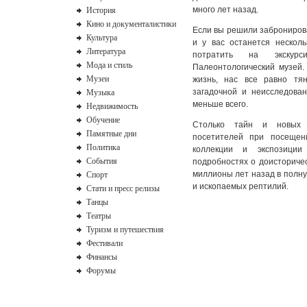
История
много лет назад.
Кино и документалистики
Если вы решили
заброниров
Культура
и у вас останется нескол
Литература
потратить на экскурс
Мода и стиль
Палеонтологический музей
Музеи
жизнь, нас все равно тян
Музыка
загадочной и неисследова
меньше всего.
Недвижимость
Обучение
Столько тайн и новых 
Памятные дни
посетителей при посещен
Политика
коллекции и экспозиции
События
подробностях о доисторичес
Спорт
миллионы лет назад в полну
и ископаемых рептилий.
Стати и пресс релизы
Танцы
Театры
Туризм и путешествия
Фестивали
Финансы
Форумы