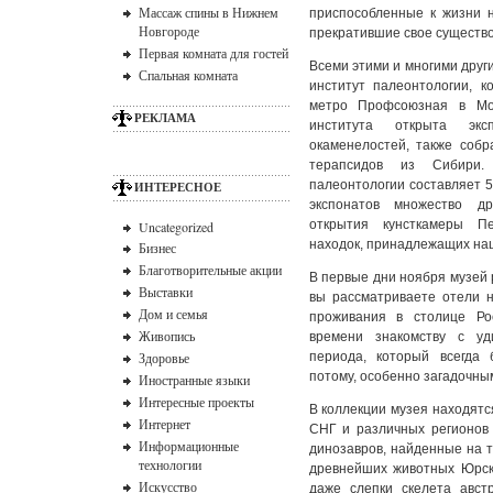
Массаж спины в Нижнем
приспособленные к жизни н
Новгороде
прекратившие свое существо
Первая комната для гостей
Всеми этими и многими друг
Спальная комната
институт палеонтологии, 
метро Профсоюзная в Мос
РЕКЛАМА
института открыта экс
окаменелостей, также собр
терапсидов из Сибири.
палеонтологии составляет 5
ИНТЕРЕСНОЕ
экспонатов множество д
открытия кунсткамеры 
Uncategorized
находок, принадлежащих на
Бизнес
Благотворительные акции
В первые дни ноября музей 
Выставки
вы рассматриваете
отели 
Дом и семья
проживания в столице Ро
Живопись
времени знакомству с уд
Здоровье
периода, который всегда 
потому, особенно загадочны
Иностранные языки
Интересные проекты
В коллекции музея находятс
Интернет
СНГ и различных регионов 
Информационные
динозавров, найденные на т
технологии
древнейших животных Юрск
Искусство
даже слепки скелета авст