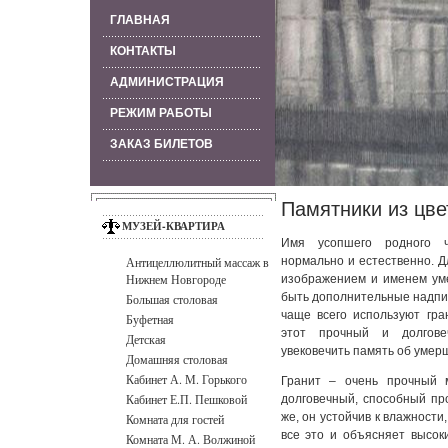
ГЛАВНАЯ
КОНТАКТЫ
АДМИНИСТРАЦИЯ
РЕЖИМ РАБОТЫ
ЗАКАЗ БИЛЕТОВ
Памятники из цве
МУЗЕЙ-КВАРТИРА
Имя усопшего родного че
Антицеллюлитный массаж в
нормально и естественно. Д
Нижнем Новгороде
изображением и именем уме
быть дополнительные надпис
Большая столовая
чаще всего используют гра
Буфетная
этот прочный и долгове
Детская
увековечить память об умер
Домашняя столовая
Кабинет А. М. Горького
Гранит – очень прочный м
Кабинет Е.П. Пешковой
долговечный, способный пр
же, он устойчив к влажност
Комната для гостей
все это и объясняет высок
Комната М. А. Волжиной