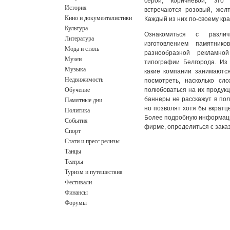
серой, коричневой, это
История
встречаются розовый, жел
Кино и документалистики
Каждый из них по-своему кра
Культура
Ознакомиться с разли
Литература
изготовлением памятни
Мода и стиль
разнообразной рекламно
Музеи
типографии Белгорода
. Из
Музыка
какие компании занимаются
Недвижимость
посмотреть, насколько сл
Обучение
полюбоваться на их продукц
Памятные дни
баннеры не расскажут в пол
но позволят хотя бы вкратце
Политика
Более подробную информаци
События
фирме, определиться с зака
Спорт
Стати и пресс релизы
Танцы
Театры
Туризм и путешествия
Фестивали
Финансы
Форумы