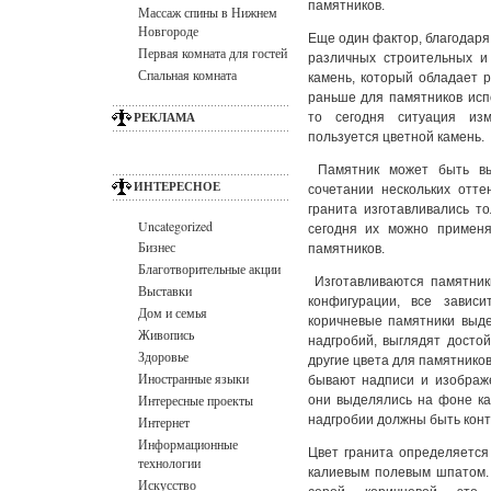
памятников.
Массаж спины в Нижнем
Новгороде
Еще один фактор, благодаря 
Первая комната для гостей
различных строительных и
Спальная комната
камень, который обладает 
раньше для памятников исп
РЕКЛАМА
то сегодня ситуация из
пользуется цветной камень.
Памятник может быть вып
ИНТЕРЕСНОЕ
сочетании нескольких отт
гранита
изготавливались то
Uncategorized
сегодня их можно применя
Бизнес
памятников.
Благотворительные акции
Изготавливаются памятник
Выставки
конфигурации, все завис
Дом и семья
коричневые памятники выд
Живопись
надгробий, выглядят досто
Здоровье
другие цвета для памятников
Иностранные языки
бывают надписи и изображе
Интересные проекты
они выделялись на фоне ка
надгробии должны быть контр
Интернет
Информационные
Цвет гранита определяется
технологии
калиевым полевым шпатом. 
Искусство