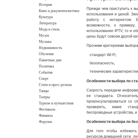
История
Прежде чем приступить к вы
Кино и документалистики
использования и ценой. Эк
Культура
работу с интернетом. 
Литература
возможности, к примеру,
Мода и стиль
использование IPTV, то и о
Музеи
цены будут совсем другой ка
Музыка
Прочими критериями выбора
Недвижимость
Обучение
стандарт Wi-Fi;
Памятные дни
безопасность;
Политика
технические характеристик
События
Спорт
Особенности выбора по ста
Стати и пресс релизы
Танцы
Скорость передачи информа
ее стандарта. Относител
Театры
проконсультироваться со 
Туризм и путешествия
проверить, какие стан
Фестивали
беспроводные устройства, и
Финансы
Форумы
Особенности выбора по бе
Для того чтобы избежать 
ресурсов домашней сети, лу