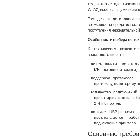
тех, которые адаптирован
WPA2, исключающими возмож
Там, где есть дети, логично
возможностью родительског
поступления нежелательной
Особенности выбора по те
К техническим показател
внимание, относятся:
объем памяти – желательн
МБ постоянной памяти;
поддержка протоколов – 
протоколу, по которому о
количество подключений
ориентироваться на собс
2, 4 и 8 портов;
наличие USB-разъема –
предполагается ра
подключение принтера.
Основные требова