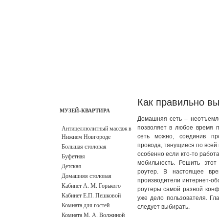
ГЛАВНАЯ
КОНТАКТЫ
АДМИНИСТРАЦИЯ
РЕЖИМ РАБОТЫ
ЗАКАЗ БИЛЕТОВ
Как правильно вы
МУЗЕЙ-КВАРТИРА
Домашняя сеть – неотъемл
Антицеллюлитный массаж в
позволяет в любое время п
Нижнем Новгороде
сеть можно, соединив п
провода, тянущиеся по всей 
Большая столовая
особенно если кто-то работа
Буфетная
мобильность.
Решить этот
Детская
роутер. В настоящее вре
Домашняя столовая
производители интернет-об
Кабинет А. М. Горького
роутеры самой разной конфи
Кабинет Е.П. Пешковой
уже дело пользователя. Гла
Комната для гостей
следует выбирать.
Комната М. А. Волжиной