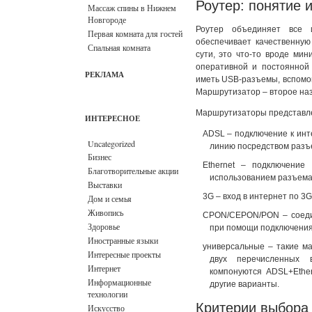
Роутер: понятие 
Массаж спины в Нижнем
Новгороде
Роутер объединяет все
Первая комната для гостей
обеспечивает качественну
Спальная комната
сути, это что-то вроде мин
оперативной и постоянной
РЕКЛАМА
иметь USB-разъемы, вспомог
Маршрутизатор – второе наз
Маршрутизаторы представлен
ИНТЕРЕСНОЕ
ADSL – подключение к инт
Uncategorized
линию посредством разъ
Бизнес
Ethernet – подключение
Благотворительные акции
использованием разъема
Выставки
3G – вход в интернет по 3
Дом и семья
Живопись
CPON/CEPON/PON – соеди
Здоровье
при помощи подключения 
Иностранные языки
универсальные – такие м
Интересные проекты
двух перечисленных 
Интернет
компонуются ADSL+Ether
Информационные
другие варианты.
технологии
Критерии выбора 
Искусство