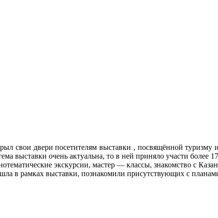
л свои двери посетителям выставки , посвящённой туризму и сп
ема выставки очень актуальна, то в ней приняло участи более 1
нотематические экскурсии, мастер — классы, знакомство с Каза
шла в рамках выставки, познакомили присутствующих с планами