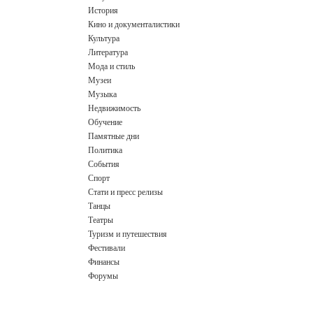
История
Кино и документалистики
Культура
Литература
Мода и стиль
Музеи
Музыка
Недвижимость
Обучение
Памятные дни
Политика
События
Спорт
Стати и пресс релизы
Танцы
Театры
Туризм и путешествия
Фестивали
Финансы
Форумы