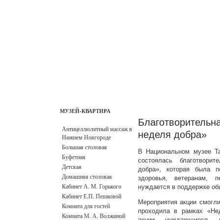
ГЛАВНАЯ
КОНТАКТЫ
АДМИНИСТРАЦИЯ
РЕЖИМ РАБОТЫ
ЗАКАЗ БИЛЕТОВ
МУЗЕЙ-КВАРТИРА
Благотворитель
Антицеллюлитный массаж в
неделя добра»
Нижнем Новгороде
Большая столовая
В Национальном музее Та
Буфетная
состоялась благотвори
Детская
добра», которая была 
Домашняя столовая
здоровья, ветеранам, 
Кабинет А. М. Горького
нуждается в поддержке об
Кабинет Е.П. Пешковой
Мероприятия акции смогли
Комната для гостей
проходила в рамках «Не
Комната М. А. Волжиной
акции нуждающиеся