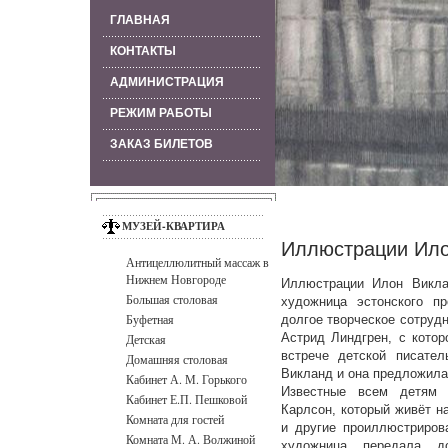
ГЛАВНАЯ
КОНТАКТЫ
АДМИНИСТРАЦИЯ
РЕЖИМ РАБОТЫ
ЗАКАЗ БИЛЕТОВ
МУЗЕЙ-КВАРТИРА
Иллюстрации Ило
Антицеллюлитный массаж в
Нижнем Новгороде
Иллюстрации Илон Викла
Большая столовая
художница эстонского п
Буфетная
долгое творческое сотруд
Астрид Линдгрен, с котор
Детская
встрече детской писател
Домашняя столовая
Викланд и она предложила
Кабинет А. М. Горького
Известные всем детям 
Кабинет Е.П. Пешковой
Карлсон, который живёт н
Комната для гостей
и другие проиллюстриров
Комната М. А. Волжиной
художница передала 