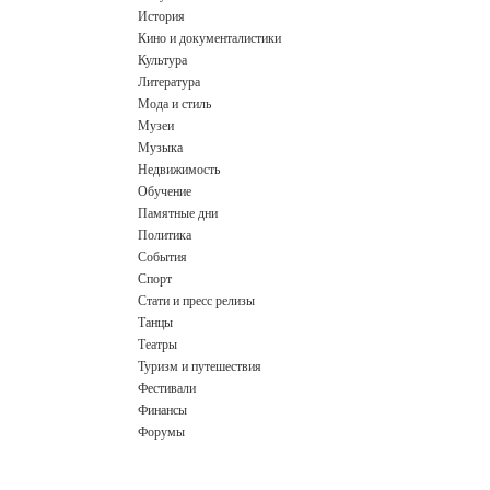
История
Кино и документалистики
Культура
Литература
Мода и стиль
Музеи
Музыка
Недвижимость
Обучение
Памятные дни
Политика
События
Спорт
Стати и пресс релизы
Танцы
Театры
Туризм и путешествия
Фестивали
Финансы
Форумы